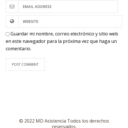
Guardar mi nombre, correo electrónico y sitio web
en este navegador para la próxima vez que haga un
comentario.
© 2022 MD Asistencia Todos los derechos
reservados.