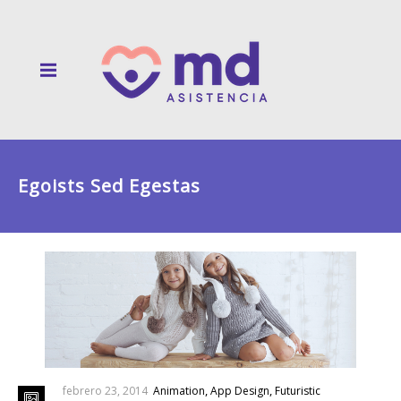
togel online
monperatoto
monperatoto
monperatoto
monperatoto
monperatoto
link gacor
slot gacor
situs togel
slot gacor
situs togel
slot gacor
situs gacor
Egoists Sed Egestas
,
,
febrero 23, 2014
Animation
App Design
Futuristic