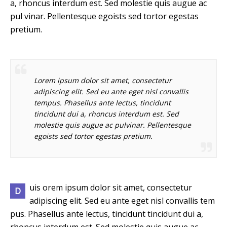
a, rhoncus interdum est. Sed molestie quis augue ac
pul vinar. Pellentesque egoists sed tortor egestas
pretium.
Lorem ipsum dolor sit amet, consectetur
adipiscing elit. Sed eu ante eget nisl convallis
tempus. Phasellus ante lectus, tincidunt
tincidunt dui a, rhoncus interdum est. Sed
molestie quis augue ac pulvinar. Pellentesque
egoists sed tortor egestas pretium.
uis orem ipsum dolor sit amet, consectetur
D
adipiscing elit. Sed eu ante eget nisl convallis tem
pus. Phasellus ante lectus, tincidunt tincidunt dui a,
rhoncus interdum est. Sed molestie quis augue ac