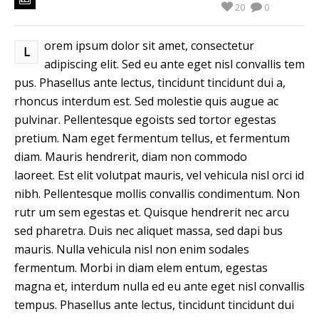
20
0
orem ipsum dolor sit amet, consectetur
L
adipiscing elit. Sed eu ante eget nisl convallis tem
pus. Phasellus ante lectus, tincidunt tincidunt dui a,
rhoncus interdum est. Sed molestie quis augue ac
pulvinar. Pellentesque egoists sed tortor egestas
pretium. Nam eget fermentum tellus, et fermentum
diam. Mauris hendrerit, diam non commodo
laoreet. Est elit volutpat mauris, vel vehicula nisl orci id
nibh. Pellentesque mollis convallis condimentum. Non
rutr um sem egestas et. Quisque hendrerit nec arcu
sed pharetra. Duis nec aliquet massa, sed dapi bus
mauris. Nulla vehicula nisl non enim sodales
fermentum. Morbi in diam elem entum, egestas
magna et, interdum nulla ed eu ante eget nisl convallis
tempus. Phasellus ante lectus, tincidunt tincidunt dui